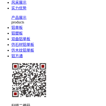
风采展示
实力优势
产品展示
products
铝单板
铝塑板
双曲铝单板
仿石材铝单板
仿木纹铝单板
铝方通
扫描二维码